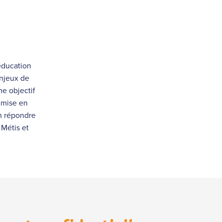
éducation
enjeux de
e objectif
a mise en
n répondre
 Métis et