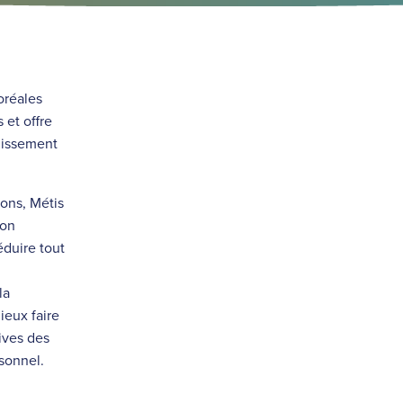
oréales
et offre
uissement
ons, Métis
ion
éduire tout
la
ieux faire
tives des
sonnel.