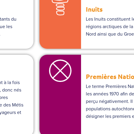
Inuits
tants du
Les Inuits constituent
ue les
régions arctiques de la
.
Nord ainsi que du Groe
Premières Nati
 à la fois
Le terme Premières Nat
, donc nés
les années 1970 afin d
pres
perçu négativement. Il e
ie des Métis
populations autochton
yageurs et
désigner les premiers